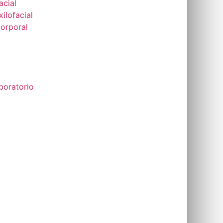
acial
ilofacial
Corporal
boratorio
l