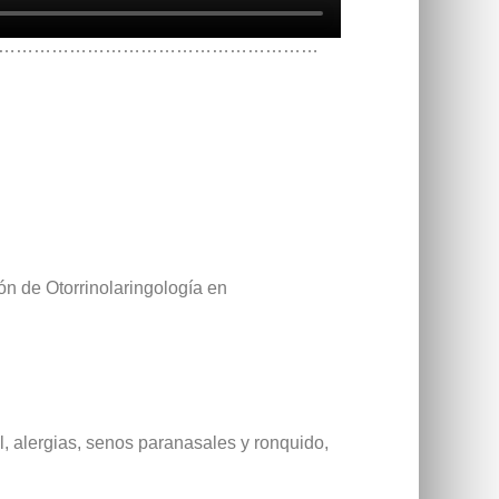
………………………………………………
ón de Otorrinolaringología en
, alergias, senos paranasales y ronquido,