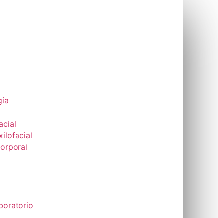
gía
acial
ilofacial
Corporal
boratorio