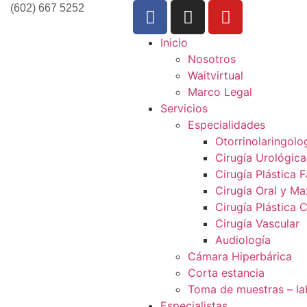
(602) 667 5252
Inicio
Nosotros
Waitvirtual
Marco Legal
Servicios
Especialidades
Otorrinolaringolo
Cirugía Urológica
Cirugía Plástica F
Cirugía Oral y Max
Cirugía Plástica 
Cirugía Vascular
Audiología
Cámara Hiperbárica
Corta estancia
Toma de muestras – la
Especialistas